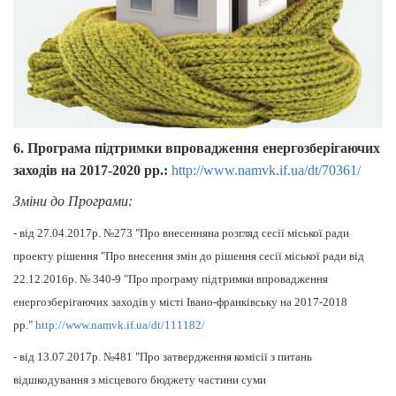
6. Програма підтримки впровадження енергозберігаючих
заходів на 2017-202
0 рр.:
http://www.namvk.if.ua/dt/70361/
Зміни до Програми:
- від 27.04.2017р. №273 "Про внесенняна розгляд сесії міської ради
проекту рішення "Про внесення змін до рішення сесії міської ради від
22.12.2016р. № 340-9 "Про програму підтримки впровадження
енергозберігаючих заходів у місті Івано-франківську на 2017-2018
рр."
http://www.namvk.if.ua/dt/111182/
- від 13.07.2017р. №481 "Про затвердження комісії з питань
відшкодування з місцевого бюджету частини суми