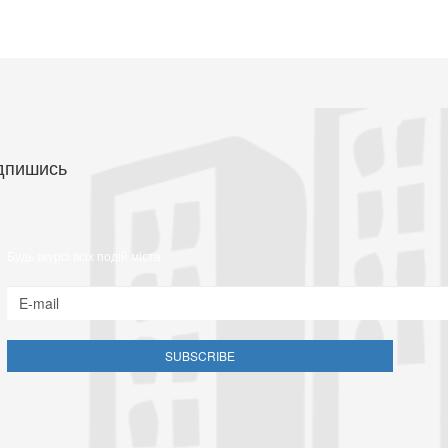
дпишись
Будь вкурсі всіх подій міста