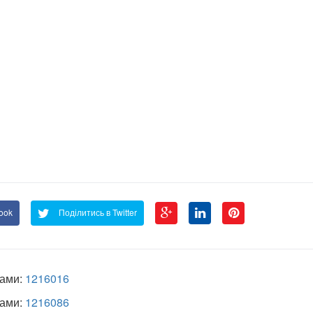
ook
Поділитись в Twitter
рами:
1216016
рами:
1216086