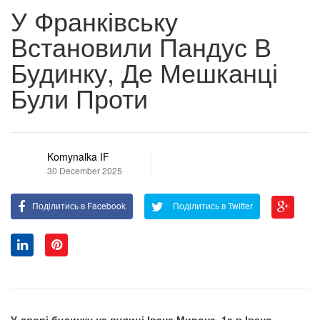
У Франківську
Встановили Пандус В
Будинку, Де Мешканці
Були Проти
Komynalka IF
30 December 2025
Поділитись в Facebook
Поділитись в Twitter
У дворі будинку на вулиці Івана Мирона, 1а в Івано-