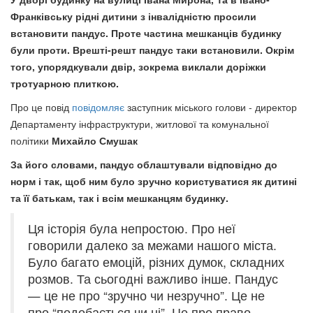
Франківську рідні дитини з інвалідністю просили
встановити пандус. Проте частина мешканців будинку
були проти. Врешті-решт пандус таки встановили.
Окрім
того, упорядкували двір, зокрема виклали доріжки
тротуарною плиткою.
Про це повід
повідомляє
заступник міського голови - директор
Департаменту інфраструктури, житлової та комунальної
політики
Михайло Смушак
За його словами, пандус облаштували відповідно до
норм і так, щоб ним було зручно користуватися як дитині
та її батькам, так і всім мешканцям будинку.
Ця історія була непростою. Про неї
говорили далеко за межами нашого міста.
Було багато емоцій, різних думок, складних
розмов. Та сьогодні важливо інше. Пандус
— це не про “зручно чи незручно”. Це не
про “подобається чи ні”. Це про право.